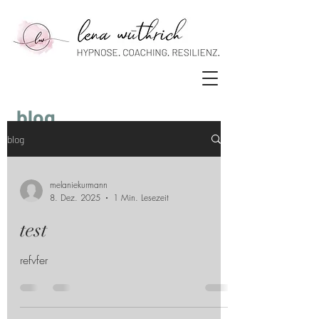
blog.
blog
willkommen auf meiner blogseite.
melaniekurmann
8. Dez. 2025
1 Min. Lesezeit
test
refvfer