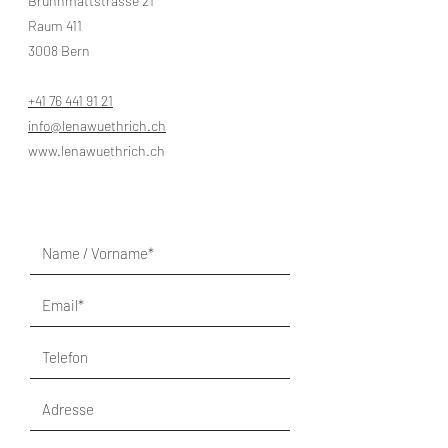
Brunnmattstrasse 21
Raum 411
3008 Bern
+41 76 441 91 21
info@lenawuethrich.ch
www.lenawuethrich.ch